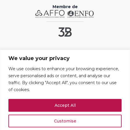
Membre de
Liens utiles
We value your privacy
Contact
FAQ
We use cookies to enhance your browsing experience,
serve personalised ads or content, and analyse our
Mentions légales
traffic. By clicking "Accept All", you consent to our use
Paramétrer les cookies
of cookies.
Adresses
Accept All
109 boulevard Haussmann
75008 PARIS
+33 (0)1 42 25 67 71
Customise
Rue du Stand 51