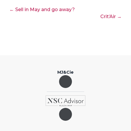
← Sell in May and go away?
Crit’Air →
MJ&Cie