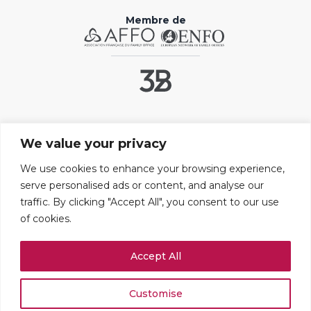
Membre de
Liens utiles
We value your privacy
Contact
FAQ
We use cookies to enhance your browsing experience,
serve personalised ads or content, and analyse our
Mentions légales
traffic. By clicking "Accept All", you consent to our use
Paramétrer les cookies
of cookies.
Adresses
Accept All
109 boulevard Haussmann
75008 PARIS
+33 (0)1 42 25 67 71
Customise