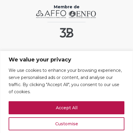
Membre de
Liens utiles
We value your privacy
Contact
FAQ
We use cookies to enhance your browsing experience,
serve personalised ads or content, and analyse our
Mentions légales
traffic. By clicking "Accept All", you consent to our use
Paramétrer les cookies
of cookies.
Adresses
Accept All
109 boulevard Haussmann
75008 PARIS
+33 (0)1 42 25 67 71
Customise
Rue du Stand 51