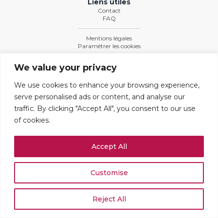
Liens utiles
Contact
FAQ
Mentions légales
Paramétrer les cookies
We value your privacy
Adresses
We use cookies to enhance your browsing experience,
109 boulevard Haussmann
serve personalised ads or content, and analyse our
75008 PARIS
+33 (0)1 42 25 67 71
traffic. By clicking "Accept All", you consent to our use
of cookies.
Rue du Stand 51
1204 GENÈVE
+41 (0)22 519 02 54
Accept All
Customise
© 2026 MJ&Cie - Tous droits réservés
Reject All