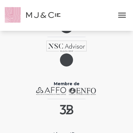
Ouvrir l
MJ&Cie
Membre de