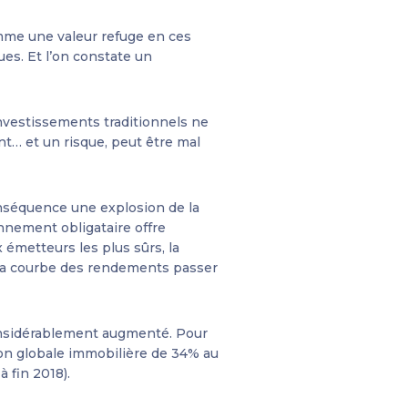
omme une valeur refuge en ces
es. Et l’on constate un
investissements traditionnels ne
nt… et un risque, peut être mal
nséquence une explosion de la
nnement obligataire offre
émetteurs les plus sûrs, la
de sa courbe des rendements passer
considérablement augmenté. Pour
ion globale immobilière de 34% au
à fin 2018).