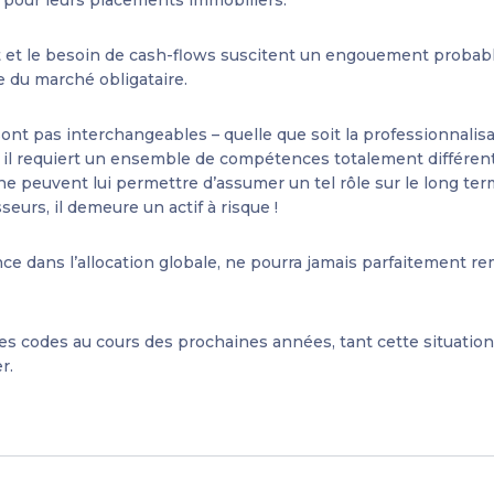
t et le besoin de cash-flows suscitent un engouement probabl
ue du marché obligataire.
nt pas interchangeables – quelle que soit la professionnalisation
r : il requiert un ensemble de compétences totalement différe
 ne peuvent lui permettre d’assumer un tel rôle sur le long te
seurs, il demeure un actif à risque !
nce dans l’allocation globale, ne pourra jamais parfaitement r
ses codes au cours des prochaines années, tant cette situation
r.