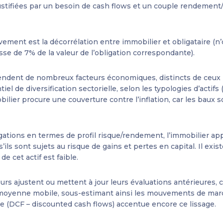
justifiées par un besoin de cash flows et un couple rendement
vement est la décorrélation entre immobilier et obligataire (
se de 7% de la valeur de l’obligation correspondante).
dent de nombreux facteurs économiques, distincts de ceux imp
tiel de diversification sectorielle, selon les typologies d’actif
obilier procure une couverture contre l’inflation, car les baux
gations en termes de profil risque/rendement, l’immobilier a
’ils sont sujets au risque de gains et pertes en capital. Il exis
 de cet actif est faible.
urs ajustent ou mettent à jour leurs évaluations antérieures,
moyenne mobile, sous-estimant ainsi les mouvements de marché
erie (DCF – discounted cash flows) accentue encore ce lissage.