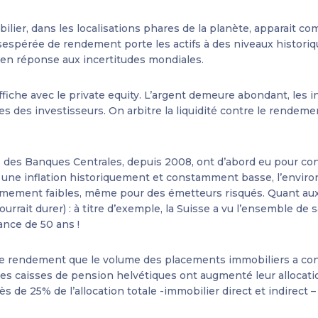
ilier, dans les localisations phares de la planète, apparait c
sespérée de rendement porte les actifs à des niveaux historiqu
» en réponse aux incertitudes mondiales.
affiche avec le private equity. L’argent demeure abondant, les 
 des investisseurs. On arbitre la liquidité contre le rendeme
 des Banques Centrales, depuis 2008, ont d’abord eu pour co
une inflation historiquement et constamment basse, l’enviro
mement faibles, même pour des émetteurs risqués. Quant aux 
ourrait durer) : à titre d’exemple, la Suisse a vu l’ensemble 
éance de 50 ans !
it de rendement que le volume des placements immobiliers a 
 les caisses de pension helvétiques ont augmenté leur allocat
 de 25% de l’allocation totale -immobilier direct et indirect – 