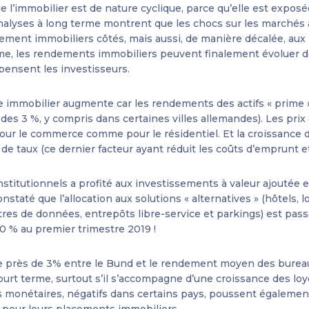
de l’immobilier est de nature cyclique, parce qu’elle est expos
alyses à long terme montrent que les chocs sur les marchés 
ment immobiliers côtés, mais aussi, de manière décalée, aux
rme, les rendements immobiliers peuvent finalement évoluer 
pensent les investisseurs.
que immobilier augmente car les rendements des actifs « prime 
des 3 %, y compris dans certaines villes allemandes). Les prix
ur le commerce comme pour le résidentiel. Et la croissance de
de taux (ce dernier facteur ayant réduit les coûts d’emprunt et 
institutionnels a profité aux investissements à valeur ajoutée
staté que l’allocation aux solutions « alternatives » (hôtels,
tres de données, entrepôts libre-service et parkings) est pas
0 % au premier trimestre 2019 !
 près de 3% entre le Bund et le rendement moyen des bureau
 court terme, surtout s’il s’accompagne d’une croissance des l
 monétaires, négatifs dans certains pays, poussent également 
pour leurs placements immobiliers.