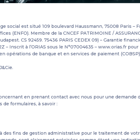
siège social est situé 109 boulevard Haussmann, 75008 Paris –
fices (
ENFO
). Membre de la CNCEF PATRIMOINE / ASSURANCE /
udapest. CS 92459. 75436 PARIS CEDEX 09) – Garantie financiè
Z – Inscrit à l’ORIAS sous le N°07004635 –
www.orias.fr
pour 
r en opérations de banque et en services de paiement (COBSP)
J&Cie.
oncernant en prenant contact avec nous pour une demande d’
de formulaires, à savoir :
 à des fins de gestion administrative pour le traitement de vo
emande, sont clairement précisées comme étant une indication