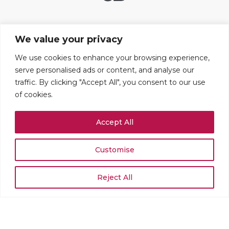
Liens utiles
We value your privacy
Contact
FAQ
We use cookies to enhance your browsing experience,
serve personalised ads or content, and analyse our
Mentions légales
traffic. By clicking "Accept All", you consent to our use
Paramétrer les cookies
of cookies.
Adresses
Accept All
109 boulevard Haussmann
75008 PARIS
+33 (0)1 42 25 67 71
Customise
Rue du Stand 51
1204 GENÈVE
Reject All
+41 (0)22 519 02 54
© 2026 MJ&Cie - Tous droits réservés