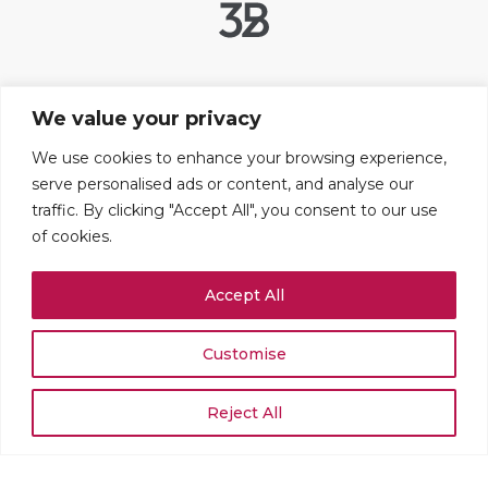
Liens utiles
We value your privacy
Contact
FAQ
We use cookies to enhance your browsing experience,
serve personalised ads or content, and analyse our
Mentions légales
traffic. By clicking "Accept All", you consent to our use
Paramétrer les cookies
of cookies.
Adresses
Accept All
109 boulevard Haussmann
75008 PARIS
+33 (0)1 42 25 67 71
Customise
Rue du Stand 51
1204 GENÈVE
Reject All
+41 (0)22 519 02 54