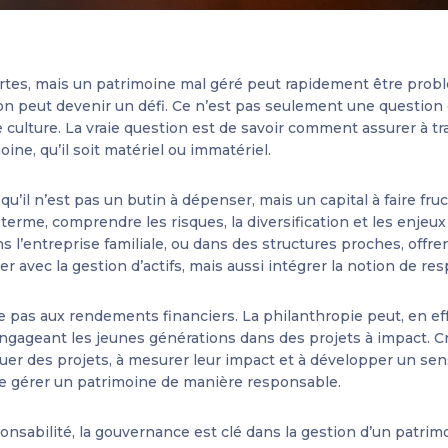
certes, mais un patrimoine mal géré peut rapidement être probl
ion peut devenir un défi. Ce n’est pas seulement une question 
e culture. La vraie question est de savoir comment assurer à tr
ne, qu’il soit matériel ou immatériel.
’il n’est pas un butin à dépenser, mais un capital à faire fruc
 terme, comprendre les risques, la diversification et les enje
ns l’entreprise familiale, ou dans des structures proches, offr
ser avec la gestion d’actifs, mais aussi intégrer la notion de res
te pas aux rendements financiers. La philanthropie peut, en ef
engageant les jeunes générations dans des projets à impact. C
luer des projets, à mesurer leur impact et à développer un se
ie gérer un patrimoine de manière responsable.
nsabilité, la gouvernance est clé dans la gestion d’un patrimoi