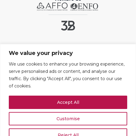
Liens utiles
We value your privacy
Contact
FAQ
We use cookies to enhance your browsing experience,
serve personalised ads or content, and analyse our
Mentions légales
traffic. By clicking "Accept All", you consent to our use
Paramétrer les cookies
of cookies.
Adresses
Accept All
109 boulevard Haussmann
75008 PARIS
+33 (0)1 42 25 67 71
Customise
Rue du Stand 51
1204 GENÈVE
Reject All