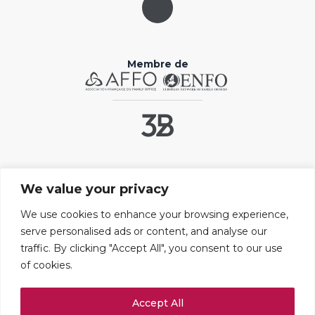
Membre de
Liens utiles
We value your privacy
Contact
FAQ
We use cookies to enhance your browsing experience,
serve personalised ads or content, and analyse our
Mentions légales
traffic. By clicking "Accept All", you consent to our use
Paramétrer les cookies
of cookies.
Adresses
Accept All
109 boulevard Haussmann