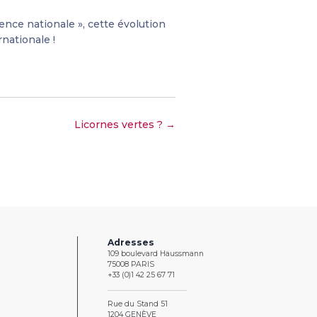
ence nationale », cette évolution
nationale !
Licornes vertes ? →
Adresses
109 boulevard Haussmann
75008 PARIS
+33 (0)1 42 25 67 71
Rue du Stand 51
1204 GENÈVE