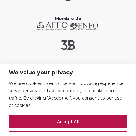
Membre de
Liens utiles
We value your privacy
Contact
FAQ
We use cookies to enhance your browsing experience,
serve personalised ads or content, and analyse our
Mentions légales
traffic. By clicking "Accept All", you consent to our use
Paramétrer les cookies
of cookies.
Adresses
Accept All
109 boulevard Haussmann
75008 PARIS
+33 (0)1 42 25 67 71