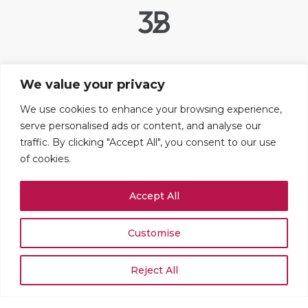
Liens utiles
We value your privacy
Contact
FAQ
We use cookies to enhance your browsing experience,
serve personalised ads or content, and analyse our
Mentions légales
traffic. By clicking "Accept All", you consent to our use
Paramétrer les cookies
of cookies.
Adresses
Accept All
109 boulevard Haussmann
75008 PARIS
+33 (0)1 42 25 67 71
Customise
Rue du Stand 51
1204 GENÈVE
Reject All
+41 (0)22 519 02 54