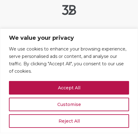
Liens utiles
We value your privacy
Contact
FAQ
We use cookies to enhance your browsing experience,
serve personalised ads or content, and analyse our
Mentions légales
traffic. By clicking "Accept All", you consent to our use
Paramétrer les cookies
of cookies.
Adresses
Accept All
109 boulevard Haussmann
75008 PARIS
+33 (0)1 42 25 67 71
Customise
Rue du Stand 51
1204 GENÈVE
Reject All
+41 (0)22 519 02 54