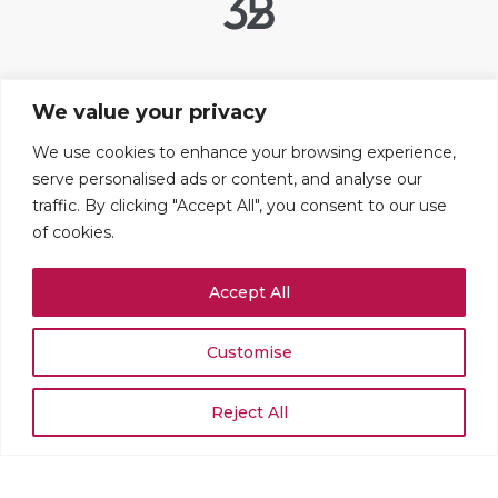
Liens utiles
We value your privacy
Contact
FAQ
We use cookies to enhance your browsing experience,
serve personalised ads or content, and analyse our
Mentions légales
traffic. By clicking "Accept All", you consent to our use
Paramétrer les cookies
of cookies.
Adresses
Accept All
109 boulevard Haussmann
75008 PARIS
+33 (0)1 42 25 67 71
Customise
Rue du Stand 51
1204 GENÈVE
Reject All
+41 (0)22 519 02 54